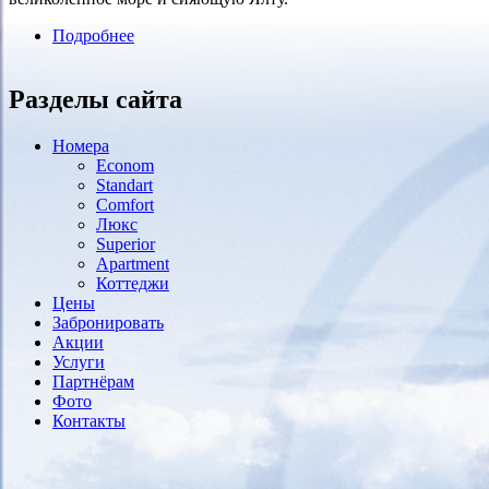
Подробнее
о Apartment Home
Разделы сайта
Номера
Econom
Standart
Comfort
Люкс
Superior
Аpartment
Коттеджи
Цены
Забронировать
Акции
Услуги
Партнёрам
Фото
Контакты