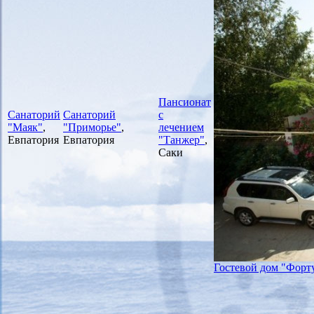
Пансионат
Санаторий
Санаторий
с
"Маяк"
,
"Приморье"
,
лечением
Евпатория
Евпатория
"Танжер"
,
Саки
Гостевой дом "Форт