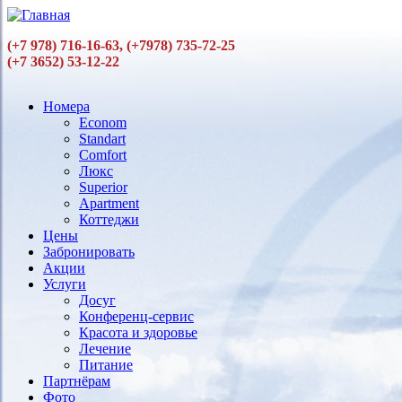
Перейти к основному содержанию
(+7 978) 716-16-63, (+7978) 735-72-25
(+7 3652) 53-12-22
Номера
Econom
Main menu
Standart
Comfort
Люкс
Superior
Аpartment
Коттеджи
Цены
Забронировать
Акции
Услуги
Досуг
Конференц-сервис
Красота и здоровье
Лечение
Питание
Партнёрам
Фото