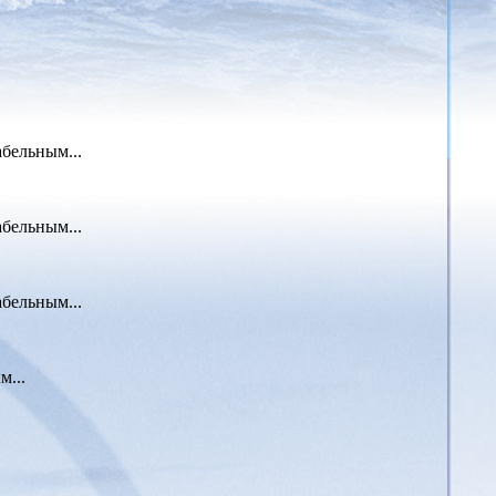
бельным...
бельным...
бельным...
м...