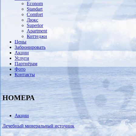
Econom
Standart
Comfort
Люкс
Superior
Аpartment
Коттеджи
Цены
Забронировать
Акции
Услуги
Партнёрам
Фото
Контакты
НОМЕРА
Акции
Лечебный минеральный источник