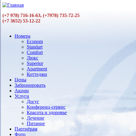
Перейти к основному содержанию
(+7 978) 716-16-63, (+7978) 735-72-25
(+7 3652) 53-12-22
Номера
Econom
Main menu
Standart
Comfort
Люкс
Superior
Аpartment
Коттеджи
Цены
Забронировать
Акции
Услуги
Досуг
Конференц-сервис
Красота и здоровье
Лечение
Питание
Партнёрам
Фото