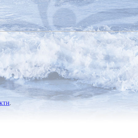
КТН
.